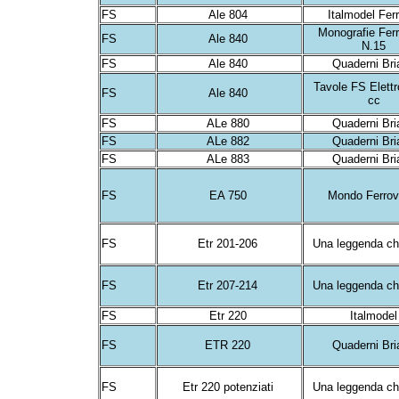
FS
Ale 804
Italmodel Fer
Monografie Ferr
FS
Ale 840
N.15
FS
Ale 840
Quaderni Br
Tavole FS Elettr
FS
Ale 840
cc
FS
ALe 880
Quaderni Br
FS
ALe 882
Quaderni Br
FS
ALe 883
Quaderni Br
FS
EA 750
Mondo Ferrov
FS
Etr 201-206
Una leggenda ch
FS
Etr 207-214
Una leggenda ch
FS
Etr 220
Italmode
FS
ETR 220
Quaderni Br
FS
Etr 220 potenziati
Una leggenda ch