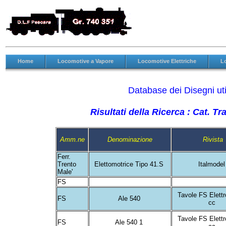
Home
Locomotive a Vapore
Locomotive Elettriche
L
Database dei Disegni util
Risultati della Ricerca : Cat. T
Amm.ne
Denominazione
Rivista
Ferr.
Trento
Elettomotrice Tipo 41.S
Italmode
Male'
FS
Tavole FS Elettr
FS
Ale 540
cc
Tavole FS Elettr
FS
Ale 540 1