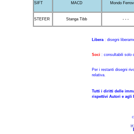
SIFT
MACD
Mondo Ferrov
STEFER
Stanga Tibb
- - -
Libera
: disegni liberame
Soci
: consultabili solo
Per i restanti disegni rivo
relativa.
Tutti i diritti delle i
rispettivi Autori e agli
C