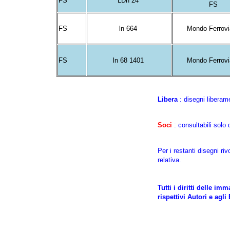
FS
LDn 24
FS
FS
ln 664
Mondo Ferrovi
FS
ln 68 1401
Mondo Ferrovi
Libera
: disegni liberame
Soci
: consultabili solo
Per i restanti disegni rivo
relativa.
Tutti i diritti delle i
rispettivi Autori e agli